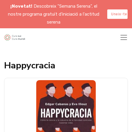
¡Novetat!
Descobreix "Semana Serena", el
nostre programa gratuït d'iniciació a l'actitud
Uneix-te a
serena
Happycracia