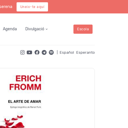
 serena
Uneix-te aquí
Agenda
Divulgació
Escola
|
Español
Esperanto