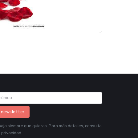
l newsletter
aja siempre que quieras. Para más detalles, consulta
 privacidad.