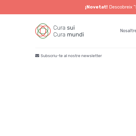
¡Novetat!
Descobreix "S
Nosaltr
Subscriu-te al nostre newsletter