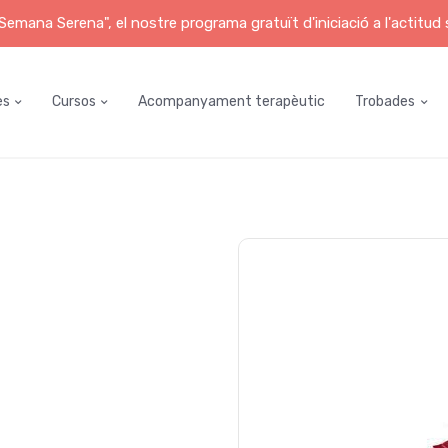
emana Serena", el nostre programa gratuït d'iniciació a l'actitud
es
Cursos
Acompanyament terapèutic
Trobades