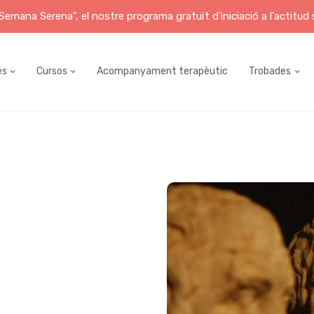
emana Serena", el nostre programa gratuït d'iniciació a l'actitud
es
Cursos
Acompanyament terapèutic
Trobades