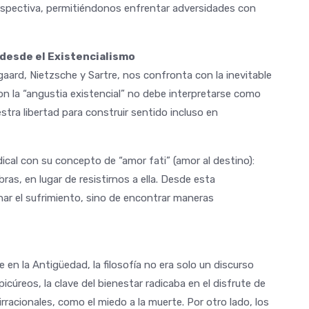
erspectiva, permitiéndonos enfrentar adversidades con
s desde el Existencialismo
aard, Nietzsche y Sartre, nos confronta con la inevitable
on la “angustia existencial” no debe interpretarse como
tra libertad para construir sentido incluso en
ical con su concepto de “amor fati” (amor al destino):
ras, en lugar de resistirnos a ella. Desde esta
inar el sufrimiento, sino de encontrar maneras
 en la Antigüedad, la filosofía no era solo un discurso
 epicúreos, la clave del bienestar radicaba en el disfrute de
irracionales, como el miedo a la muerte. Por otro lado, los