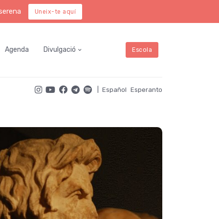
 serena
Uneix-te aquí
Agenda
Divulgació
Escola
|
Español
Esperanto