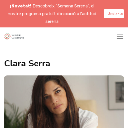
¡Novetat!
Descobreix "Semana Serena", el
nostre programa gratuït d'iniciació a l'actitud
Uneix-te a
serena
Clara Serra