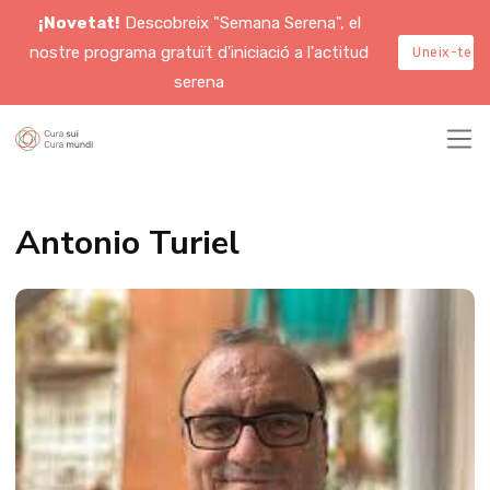
¡Novetat!
Descobreix "Semana Serena", el
nostre programa gratuït d'iniciació a l'actitud
Uneix-te a
serena
Antonio Turiel