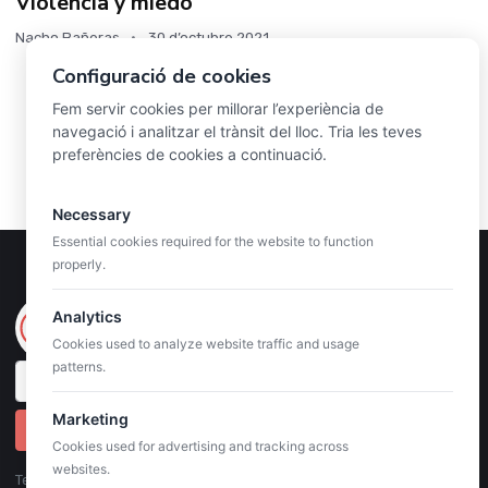
Violencia y miedo
Nacho Bañeras
30 d’octubre 2021
Configuració de cookies
Fem servir cookies per millorar l’experiència de
1
2
3
navegació i analitzar el trànsit del lloc. Tria les teves
preferències de cookies a continuació.
Necessary
Essential cookies required for the website to function
properly.
Analytics
Cookies used to analyze website traffic and usage
patterns.
Marketing
Suscribirme al newsletter
Cookies used for advertising and tracking across
websites.
Te puedes dar de baja siempre que quieras. Para más detalles,