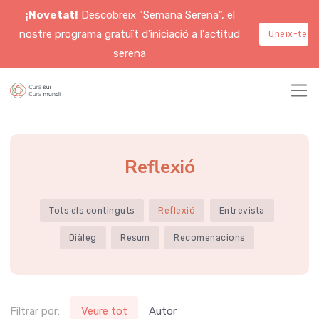
¡Novetat!
Descobreix "Semana Serena", el
nostre programa gratuït d'iniciació a l'actitud
Uneix-te a
serena
Reflexió
Tots els continguts
Reflexió
Entrevista
Diàleg
Resum
Recomenacions
Filtrar por:
Veure tot
Autor